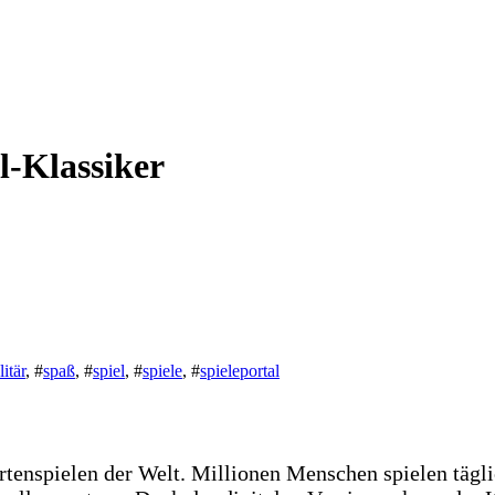
el-Klassiker
litär
, #
spaß
, #
spiel
, #
spiele
, #
spieleportal
rtenspielen der Welt. Millionen Menschen spielen tägli