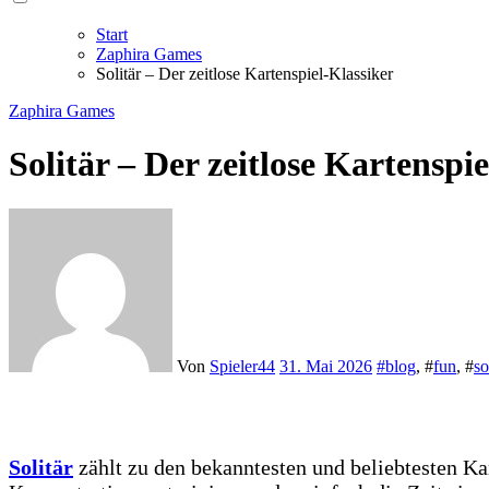
Start
Zaphira Games
Solitär – Der zeitlose Kartenspiel-Klassiker
Zaphira Games
Solitär – Der zeitlose Kartenspi
Von
Spieler44
31. Mai 2026
#
blog
, #
fun
, #
so
Solitär
zählt zu den bekanntesten und beliebtesten Ka