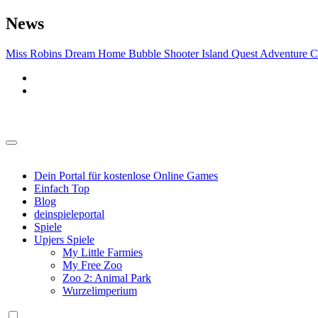
Zu
News
Inhalten
springen
Miss Robins Dream Home
Bubble Shooter Island Quest
Adventure 
Spieleportal
Spieleportal
Dein Portal für kostenlose Online Games
Einfach Top
Blog
deinspieleportal
Spiele
Upjers Spiele
My Little Farmies
My Free Zoo
Zoo 2: Animal Park
Wurzelimperium