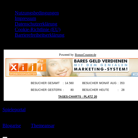
Nutzungsbedingungen
Impressum
Datenschutzerklärung
Cookie-Richtlinie (EU)
Barrierefreiheitserklärung
Counter:
Powered by
BonusCounter.de
BESUCHER GESAMT
:
14.560
BESUCHER MONAT AUG
:
353
BESUCHER GESTERN
:
80
BESUCHER HEUTE
:
28
TAGES-CHARTS : PLATZ 20
Spieleportal
Copyright © by spiele-jetzt-online.de Alle Rechte vorbehalten
|
Blogarise
von
Themeansar
.