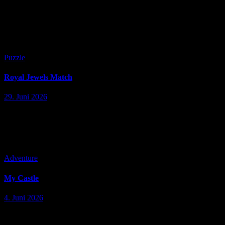
Beschreibung: Mach dich bereit für ein Fahrgefühl wie ein Profi in
Adventure Bike Ramp Game – Crazy Stunt Game, dem
aufregendsten Bike-Stunt-Simulator 2025! Führe waghalsige
Sprünge aus, flitze über Mega-Rampen…
Puzzle
Royal Jewels Match
29. Juni 2026
Beschreibung: Das Kombinieren von Juwelen hat noch nie so viel
Spaß gemacht! Schalte einzigartige Level frei, nimm an besonderen
Events teil und stelle dich überraschenden Herausforderungen.
Sammle Münzen durch deine…
Adventure
My Castle
4. Juni 2026
Beschreibung: My Castle: Merge & Story ist ein entspannendes
Merge-2-Puzzlespiel in einer warmen und stimmungsvollen