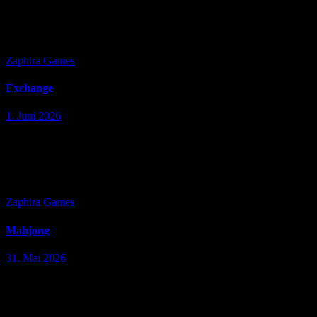
mittelalterlichen Welt voller Erneuerung, Geheimnisse und
Selbstfindung. Verschmelze Gegenstände, restauriere und dekoriere
ein altes Schloss…
Zaphira Games
Exchange
1. Juni 2026
Exchange – Das knifflige Tauschpuzzle für clevere Köpfe
Exchange ist ein unterhaltsames Denkspiel, bei dem Strategie,
Planung und logisches Denken im Mittelpunkt stehen. Ziel des
Spiels ist es, Spielsteine, Symbole…
Zaphira Games
Mahjong
31. Mai 2026
Mahjong – Entspannung trifft Denksport Das Online-Spiel Mahjong
verbindet eine jahrhundertealte Tradition mit modernem Spielspaß
direkt im Browser. Ohne Download und ohne Anmeldung kannst