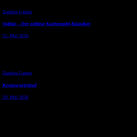
du sofort loslegen und dich in…
Zaphira Games
Solitär – Der zeitlose Kartenspiel-Klassiker
31. Mai 2026
Solitär zählt zu den bekanntesten und beliebtesten Kartenspielen der
Welt. Millionen Menschen spielen täglich eine Runde Solitär, um
sich zu entspannen, ihre Konzentration zu trainieren oder einfach die
Zeit sinnvoll…
Zaphira Games
Kreuzworträtsel
29. Mai 2026
Kreuzworträtsel – Spielspaß und Gehirntraining in einem
Kreuzworträtsel gehören zu den beliebtesten Denkspielen
überhaupt. Seit Generationen begeistern sie Menschen jeden Alters
und bieten eine perfekte Kombination aus Unterhaltung, Wissen
und…