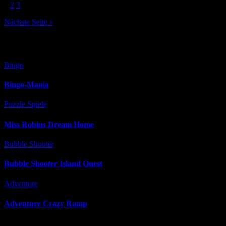
Seitennummerierung
1
2
3
der
Nächste Seite »
Beiträge
Versäumt
Bingo
Bingo-Mania
Puzzle Spiele
Miss Robins Dream Home
Bubble Shooter
Bubble Shooter Island Quest
Adventure
Adventure Crazy Ramp
Rechtliches