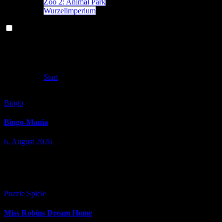
Zoo 2: Animal Park
Wurzelimperium
fun
Start
fun
Bingo
Bingo-Mania
6. August 2026
▶ Bingo Mania kostenlos spielen / Play free * Werbung / Affiliate-
Link: Sie werden sicher zu Playgama weitergeleitet und spielen dort
im Vollbild. * Ad / Affiliate Link: Clicking here…
Puzzle Spiele
Miss Robins Dream Home