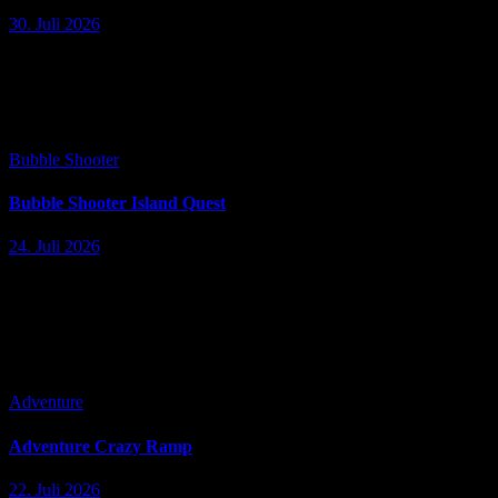
30. Juli 2026
Beschreibung: Gestalte wunderschöne Häuser an sonnigen Orten
und löse hunderte lustige 3-Gewinnt-Rätsel in diesem leichten und
unterhaltsamen Hausrenovierungsspiel. Triff Miss Robins, eine
junge, talentierte Designerin, und hilf ihr bei der…
Bubble Shooter
Bubble Shooter Island Quest
24. Juli 2026
Beschreibung: Bubble Shooter Island Quest ist ein bezauberndes
Bubble-Shooter-Puzzlespiel, das in einem üppigen
Dschungelinselparadies angesiedelt ist. Das Spielprinzip besteht
darin, bunte Blasen aus der Kanone eines Piratenvogels abzufeuern
und mindestens…
Adventure
Adventure Crazy Ramp
22. Juli 2026