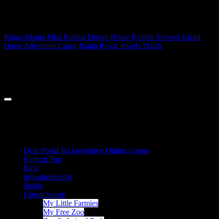
Zum
News
Inhalt
springen
Bingo-Mania
Miss Robins Dream Home
Bubble Shooter Island
Quest
Adventure Crazy Ramp
Royal Jewels Match
Spieleportal
Spieleportal
Dein Portal für kostenlose Online Games
Einfach Top
Blog
deinspieleportal
Spiele
Upjers Spiele
My Little Farmies
My Free Zoo