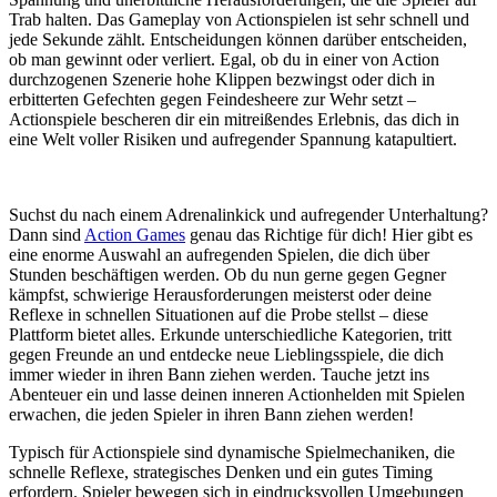
Trab halten. Das Gameplay von Actionspielen ist sehr schnell und
jede Sekunde zählt. Entscheidungen können darüber entscheiden,
ob man gewinnt oder verliert. Egal, ob du in einer von Action
durchzogenen Szenerie hohe Klippen bezwingst oder dich in
erbitterten Gefechten gegen Feindesheere zur Wehr setzt –
Actionspiele bescheren dir ein mitreißendes Erlebnis, das dich in
eine Welt voller Risiken und aufregender Spannung katapultiert.
Suchst du nach einem Adrenalinkick und aufregender Unterhaltung?
Dann sind
Action Games
genau das Richtige für dich! Hier gibt es
eine enorme Auswahl an aufregenden Spielen, die dich über
Stunden beschäftigen werden. Ob du nun gerne gegen Gegner
kämpfst, schwierige Herausforderungen meisterst oder deine
Reflexe in schnellen Situationen auf die Probe stellst – diese
Plattform bietet alles. Erkunde unterschiedliche Kategorien, tritt
gegen Freunde an und entdecke neue Lieblingsspiele, die dich
immer wieder in ihren Bann ziehen werden. Tauche jetzt ins
Abenteuer ein und lasse deinen inneren Actionhelden mit Spielen
erwachen, die jeden Spieler in ihren Bann ziehen werden!
Typisch für Actionspiele sind dynamische Spielmechaniken, die
schnelle Reflexe, strategisches Denken und ein gutes Timing
erfordern. Spieler bewegen sich in eindrucksvollen Umgebungen