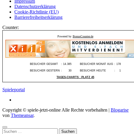
Impressum
Datenschutzerklärung
Cookie-Richtlinie (EU)
Barrierefreiheitserklärung
Counter:
Powered by
BonusCounter.de
BESUCHER GESAMT
:
14.385
BESUCHER MONAT AUG
:
178
BESUCHER GESTERN
:
30
BESUCHER HEUTE
:
1
TAGES-CHARTS : PLATZ 45
Spieleportal
Copyright © spiele-jetzt-online Alle Rechte vorbehalten
|
Blogarise
von
Themeansar
.
Suchen