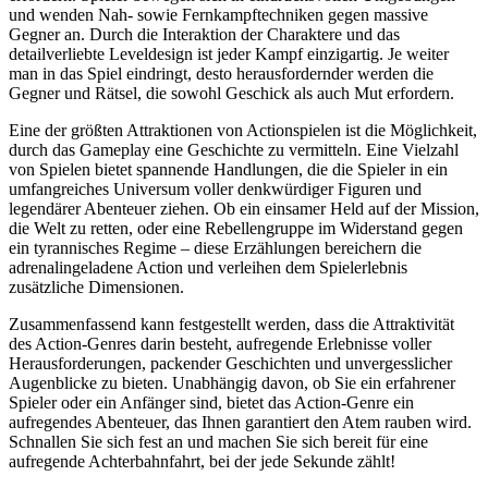
und wenden Nah- sowie Fernkampftechniken gegen massive
Gegner an. Durch die Interaktion der Charaktere und das
detailverliebte Leveldesign ist jeder Kampf einzigartig. Je weiter
man in das Spiel eindringt, desto herausfordernder werden die
Gegner und Rätsel, die sowohl Geschick als auch Mut erfordern.
Eine der größten Attraktionen von Actionspielen ist die Möglichkeit,
durch das Gameplay eine Geschichte zu vermitteln. Eine Vielzahl
von Spielen bietet spannende Handlungen, die die Spieler in ein
umfangreiches Universum voller denkwürdiger Figuren und
legendärer Abenteuer ziehen. Ob ein einsamer Held auf der Mission,
die Welt zu retten, oder eine Rebellengruppe im Widerstand gegen
ein tyrannisches Regime – diese Erzählungen bereichern die
adrenalingeladene Action und verleihen dem Spielerlebnis
zusätzliche Dimensionen.
Zusammenfassend kann festgestellt werden, dass die Attraktivität
des Action-Genres darin besteht, aufregende Erlebnisse voller
Herausforderungen, packender Geschichten und unvergesslicher
Augenblicke zu bieten. Unabhängig davon, ob Sie ein erfahrener
Spieler oder ein Anfänger sind, bietet das Action-Genre ein
aufregendes Abenteuer, das Ihnen garantiert den Atem rauben wird.
Schnallen Sie sich fest an und machen Sie sich bereit für eine
aufregende Achterbahnfahrt, bei der jede Sekunde zählt!