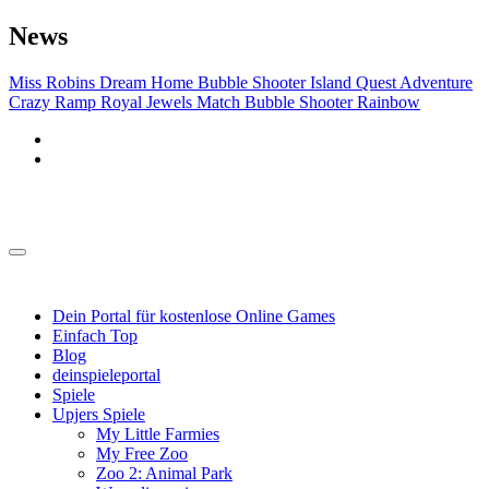
Zu
News
Inhalten
springen
Miss Robins Dream Home
Bubble Shooter Island Quest
Adventure
Crazy Ramp
Royal Jewels Match
Bubble Shooter Rainbow
Spieleportal
Spieleportal
Dein Portal für kostenlose Online Games
Einfach Top
Blog
deinspieleportal
Spiele
Upjers Spiele
My Little Farmies
My Free Zoo
Zoo 2: Animal Park